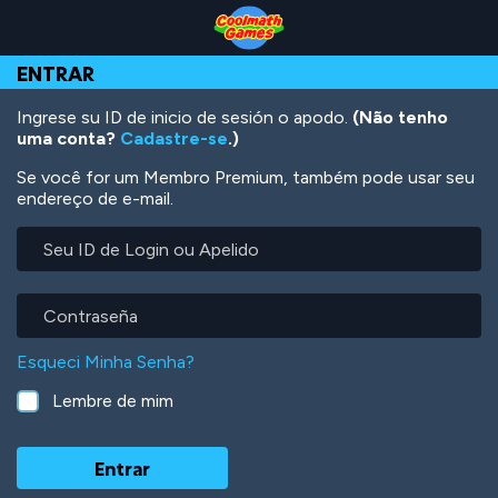
Skip
Skip
Skip
Skip
Ir
to
to
to
to
para
Top
Navigation
Main
Footer
o
ENTRAR
of
Content
conteúdo
Page
principal
Ingrese su ID de inicio de sesión o apodo.
(Não tenho
uma conta?
Cadastre-se
.)
Se você for um Membro Premium, também pode usar seu
endereço de e-mail.
Seu
ID
de
Login
Contraseña
ou
Apelido
Esqueci Minha Senha?
Lembre de mim