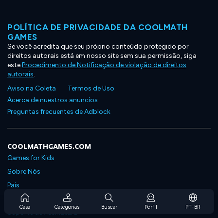
POLÍTICA DE PRIVACIDADE DA COOLMATH
GAMES
Se você acredita que seu próprio conteúdo protegido por
direitos autorais está em nosso site sem sua permissão, siga
este
Procedimento de Notificação de violação de direitos
autorais
.
Aviso na Coleta
Termos de Uso
Acerca de nuestros anuncios
Preguntas frecuentes de Adblock
COOLMATHGAMES.COM
Games for Kids
Sobre Nós
Pais
Perguntas Frequentes Sobre Assinaturas
Casa
Categorias
Buscar
Perfil
PT-BR
Suporte de Assinatura