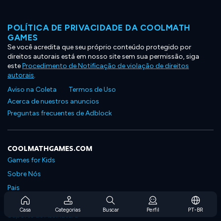
POLÍTICA DE PRIVACIDADE DA COOLMATH
GAMES
Se você acredita que seu próprio conteúdo protegido por
direitos autorais está em nosso site sem sua permissão, siga
este
Procedimento de Notificação de violação de direitos
autorais
.
Aviso na Coleta
Termos de Uso
Acerca de nuestros anuncios
Preguntas frecuentes de Adblock
COOLMATHGAMES.COM
Games for Kids
Sobre Nós
Pais
Perguntas Frequentes Sobre Assinaturas
Casa
Categorias
Buscar
Perfil
PT-BR
Suporte de Assinatura