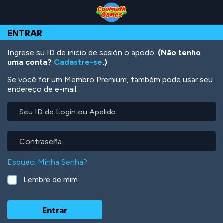
Skip
Skip
Skip
Skip
Ir
to
to
to
to
para
Top
Navigation
Main
Footer
o
ENTRAR
of
Content
conteúdo
Page
principal
Ingrese su ID de inicio de sesión o apodo.
(Não tenho
uma conta?
Cadastre-se
.)
Se você for um Membro Premium, também pode usar seu
endereço de e-mail.
Seu
ID
de
Login
Contraseña
ou
Apelido
Esqueci Minha Senha?
Lembre de mim