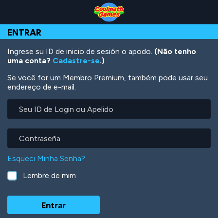
Skip
Skip
Skip
Skip
Ir
to
to
to
to
para
Top
Navigation
Main
Footer
o
ENTRAR
of
Content
conteúdo
Page
principal
Ingrese su ID de inicio de sesión o apodo.
(Não tenho
uma conta?
Cadastre-se
.)
Se você for um Membro Premium, também pode usar seu
endereço de e-mail.
Seu
ID
de
Login
Contraseña
ou
Apelido
Esqueci Minha Senha?
Lembre de mim