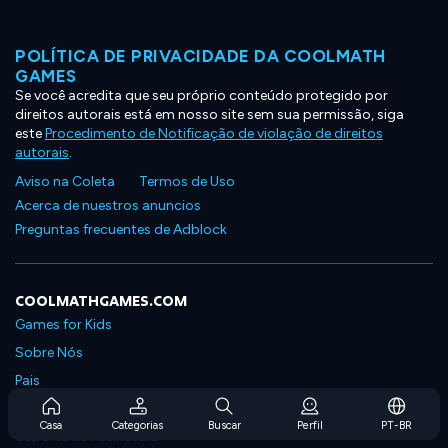
POLÍTICA DE PRIVACIDADE DA COOLMATH
GAMES
Se você acredita que seu próprio conteúdo protegido por
direitos autorais está em nosso site sem sua permissão, siga
este
Procedimento de Notificação de violação de direitos
autorais
.
Aviso na Coleta
Termos de Uso
Acerca de nuestros anuncios
Preguntas frecuentes de Adblock
COOLMATHGAMES.COM
Games for Kids
Sobre Nós
Pais
Perguntas Frequentes Sobre Assinaturas
Casa
Categorias
Buscar
Perfil
PT-BR
Suporte de Assinatura