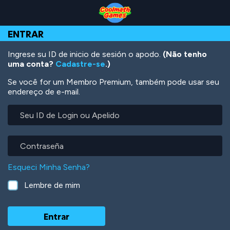
Skip
Skip
Skip
Skip
Ir
to
to
to
to
para
Top
Navigation
Main
Footer
o
ENTRAR
of
Content
conteúdo
Page
principal
Ingrese su ID de inicio de sesión o apodo.
(Não tenho
uma conta?
Cadastre-se
.)
Se você for um Membro Premium, também pode usar seu
endereço de e-mail.
Seu
ID
de
Login
Contraseña
ou
Apelido
Esqueci Minha Senha?
Lembre de mim