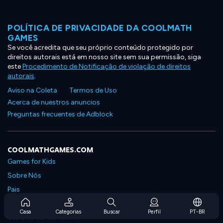
POLÍTICA DE PRIVACIDADE DA COOLMATH
GAMES
Se você acredita que seu próprio conteúdo protegido por
direitos autorais está em nosso site sem sua permissão, siga
este
Procedimento de Notificação de violação de direitos
autorais
.
Aviso na Coleta
Termos de Uso
Acerca de nuestros anuncios
Preguntas frecuentes de Adblock
COOLMATHGAMES.COM
Games for Kids
Sobre Nós
Pais
Perguntas Frequentes Sobre Assinaturas
Casa
Categorias
Buscar
Perfil
PT-BR
Suporte de Assinatura