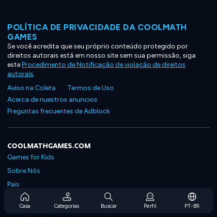
POLÍTICA DE PRIVACIDADE DA COOLMATH
GAMES
Se você acredita que seu próprio conteúdo protegido por
direitos autorais está em nosso site sem sua permissão, siga
este
Procedimento de Notificação de violação de direitos
autorais
.
Aviso na Coleta
Termos de Uso
Acerca de nuestros anuncios
Preguntas frecuentes de Adblock
COOLMATHGAMES.COM
Games for Kids
Sobre Nós
Pais
Perguntas Frequentes Sobre Assinaturas
Casa
Categorias
Buscar
Perfil
PT-BR
Suporte de Assinatura