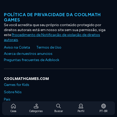
POLÍTICA DE PRIVACIDADE DA COOLMATH
GAMES
Se você acredita que seu próprio conteúdo protegido por
direitos autorais está em nosso site sem sua permissão, siga
este
Procedimento de Notificação de violação de direitos
autorais
.
Aviso na Coleta
Termos de Uso
Acerca de nuestros anuncios
Preguntas frecuentes de Adblock
COOLMATHGAMES.COM
Games for Kids
Sobre Nós
Pais
Perguntas Frequentes Sobre Assinaturas
Casa
Categorias
Buscar
Perfil
PT-BR
Suporte de Assinatura