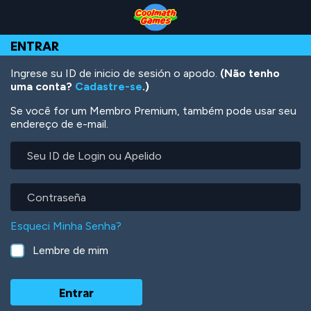
Skip
Skip
Skip
Skip
Ir
to
to
to
to
para
Top
Navigation
Main
Footer
o
ENTRAR
of
Content
conteúdo
Page
principal
Ingrese su ID de inicio de sesión o apodo.
(Não tenho
uma conta?
Cadastre-se
.)
Se você for um Membro Premium, também pode usar seu
endereço de e-mail.
Seu
ID
de
Login
Contraseña
ou
Apelido
Esqueci Minha Senha?
Lembre de mim