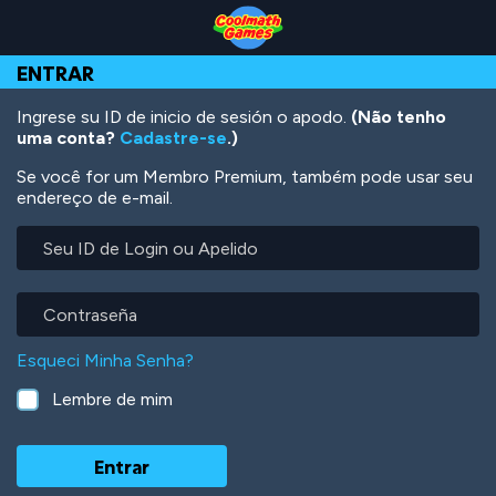
Skip
Skip
Skip
Skip
Ir
to
to
to
to
para
Top
Navigation
Main
Footer
o
ENTRAR
of
Content
conteúdo
Page
principal
Ingrese su ID de inicio de sesión o apodo.
(Não tenho
uma conta?
Cadastre-se
.)
Se você for um Membro Premium, também pode usar seu
endereço de e-mail.
Seu
ID
de
Login
Contraseña
ou
Apelido
Esqueci Minha Senha?
Lembre de mim