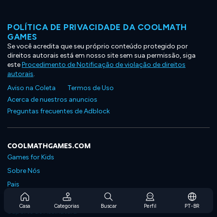
POLÍTICA DE PRIVACIDADE DA COOLMATH
GAMES
Se você acredita que seu próprio conteúdo protegido por
direitos autorais está em nosso site sem sua permissão, siga
este
Procedimento de Notificação de violação de direitos
autorais
.
Aviso na Coleta
Termos de Uso
Acerca de nuestros anuncios
Preguntas frecuentes de Adblock
COOLMATHGAMES.COM
Games for Kids
Sobre Nós
Pais
Perguntas Frequentes Sobre Assinaturas
Casa
Categorias
Buscar
Perfil
PT-BR
Suporte de Assinatura