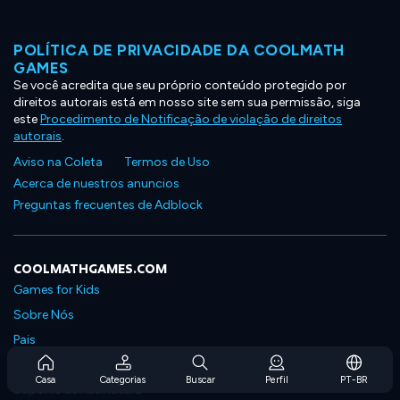
POLÍTICA DE PRIVACIDADE DA COOLMATH
GAMES
Se você acredita que seu próprio conteúdo protegido por
direitos autorais está em nosso site sem sua permissão, siga
este
Procedimento de Notificação de violação de direitos
autorais
.
Aviso na Coleta
Termos de Uso
Acerca de nuestros anuncios
Preguntas frecuentes de Adblock
COOLMATHGAMES.COM
Games for Kids
Sobre Nós
Pais
Perguntas Frequentes Sobre Assinaturas
Casa
Categorias
Buscar
Perfil
PT-BR
Suporte de Assinatura