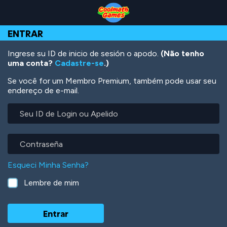
Skip
Skip
Skip
Skip
Ir
to
to
to
to
para
Top
Navigation
Main
Footer
o
ENTRAR
of
Content
conteúdo
Page
principal
Ingrese su ID de inicio de sesión o apodo.
(Não tenho
uma conta?
Cadastre-se
.)
Se você for um Membro Premium, também pode usar seu
endereço de e-mail.
Seu
ID
de
Login
Contraseña
ou
Apelido
Esqueci Minha Senha?
Lembre de mim