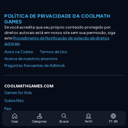
POLÍTICA DE PRIVACIDADE DA COOLMATH
GAMES
Se você acredita que seu próprio conteúdo protegido por
direitos autorais está em nosso site sem sua permissão, siga
este
Procedimento de Notificação de violação de direitos
autorais
.
Aviso na Coleta
Termos de Uso
Acerca de nuestros anuncios
Preguntas frecuentes de Adblock
COOLMATHGAMES.COM
Games for Kids
Sobre Nós
Pais
Perguntas Frequentes Sobre Assinaturas
Casa
Categorias
Buscar
Perfil
PT-BR
Suporte de Assinatura