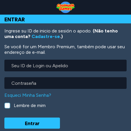
Skip
Skip
Skip
Skip
Ir
to
to
to
to
para
Top
Navigation
Main
Footer
o
ENTRAR
of
Content
conteúdo
Page
principal
Ingrese su ID de inicio de sesión o apodo.
(Não tenho
uma conta?
Cadastre-se
.)
Se você for um Membro Premium, também pode usar seu
endereço de e-mail.
Seu
ID
de
Login
Contraseña
ou
Apelido
Esqueci Minha Senha?
Lembre de mim