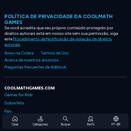
POLÍTICA DE PRIVACIDADE DA COOLMATH
GAMES
Se você acredita que seu próprio conteúdo protegido por
direitos autorais está em nosso site sem sua permissão, siga
este
Procedimento de Notificação de violação de direitos
autorais
.
Aviso na Coleta
Termos de Uso
Acerca de nuestros anuncios
Preguntas frecuentes de Adblock
COOLMATHGAMES.COM
Games for Kids
Sobre Nós
Pais
Perguntas Frequentes Sobre Assinaturas
Casa
Categorias
Buscar
Perfil
PT-BR
Suporte de Assinatura