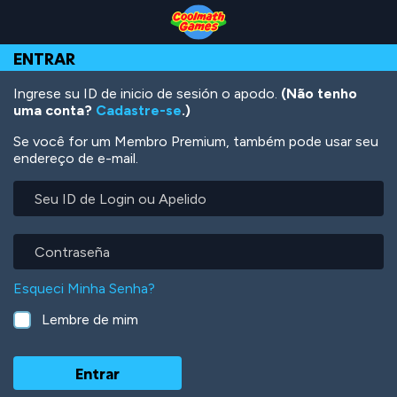
Skip
Skip
Skip
Skip
Ir
to
to
to
to
para
Top
Navigation
Main
Footer
o
ENTRAR
of
Content
conteúdo
Page
principal
Ingrese su ID de inicio de sesión o apodo.
(Não tenho
uma conta?
Cadastre-se
.)
Se você for um Membro Premium, também pode usar seu
endereço de e-mail.
Seu
ID
de
Login
Contraseña
ou
Apelido
Esqueci Minha Senha?
Lembre de mim