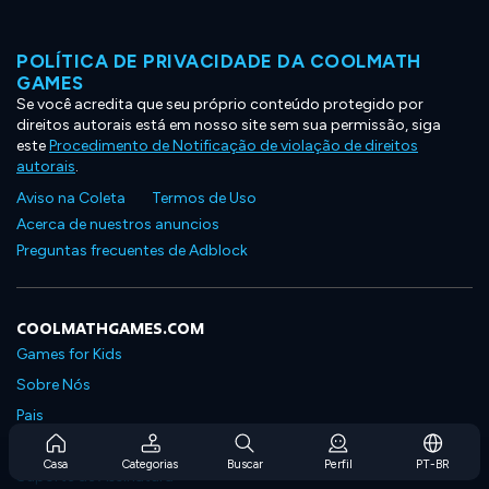
POLÍTICA DE PRIVACIDADE DA COOLMATH
GAMES
Se você acredita que seu próprio conteúdo protegido por
direitos autorais está em nosso site sem sua permissão, siga
este
Procedimento de Notificação de violação de direitos
autorais
.
Aviso na Coleta
Termos de Uso
Acerca de nuestros anuncios
Preguntas frecuentes de Adblock
COOLMATHGAMES.COM
Games for Kids
Sobre Nós
Pais
Perguntas Frequentes Sobre Assinaturas
Casa
Categorias
Buscar
Perfil
PT-BR
Suporte de Assinatura