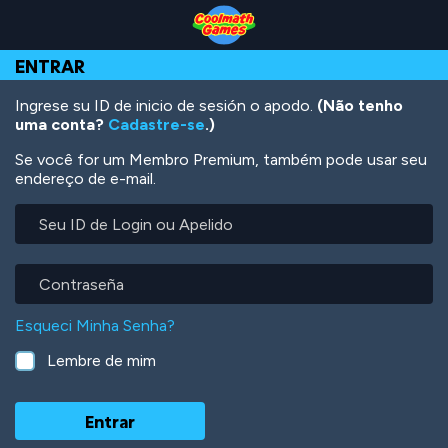
Skip
Skip
Skip
Skip
Ir
to
to
to
to
para
Top
Navigation
Main
Footer
o
ENTRAR
of
Content
conteúdo
Page
principal
Ingrese su ID de inicio de sesión o apodo.
(Não tenho
uma conta?
Cadastre-se
.)
Se você for um Membro Premium, também pode usar seu
endereço de e-mail.
Seu
ID
de
Login
Contraseña
ou
Apelido
Esqueci Minha Senha?
Lembre de mim