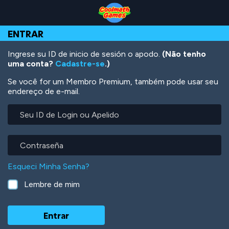
Skip
Skip
Skip
Skip
Ir
to
to
to
to
para
Top
Navigation
Main
Footer
o
ENTRAR
of
Content
conteúdo
Page
principal
Ingrese su ID de inicio de sesión o apodo.
(Não tenho
uma conta?
Cadastre-se
.)
Se você for um Membro Premium, também pode usar seu
endereço de e-mail.
Seu
ID
de
Login
Contraseña
ou
Apelido
Esqueci Minha Senha?
Lembre de mim