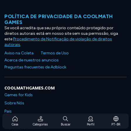
POLÍTICA DE PRIVACIDADE DA COOLMATH
GAMES
Se você acredita que seu próprio conteúdo protegido por
direitos autorais está em nosso site sem sua permissão, siga
este
Procedimento de Notificação de violação de direitos
autorais
.
Aviso na Coleta
Termos de Uso
Acerca de nuestros anuncios
Preguntas frecuentes de Adblock
COOLMATHGAMES.COM
Games for Kids
Sobre Nós
Pais
Perguntas Frequentes Sobre Assinaturas
Casa
Categorias
Buscar
Perfil
PT-BR
Suporte de Assinatura