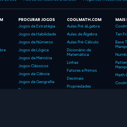
OM
PROCURAR JOGOS
COOLMATH.COM
MAIS
Jogos de Estratégia
Aulas Pré-áLgebra
Coolm
Jogos de Habilidade
Aulas de Álgebra
Ten Fr
Jogos de Números
Aulas Pré-Cálculo
Base T
Manipu
bre
Jogos de Lógica
Dicionário de
Matemática
Number
Jogos de Memória
Linhas
Patter
Jogos Clássicos
Manipu
Fatores e Primos
Jogos de Ciência
Math 
Decimais
Jogos de Geografia
Coolm
Propriedades
Baixe nossos
Coolm
aplicativos
LLC. Todos os Direitos Reservados.