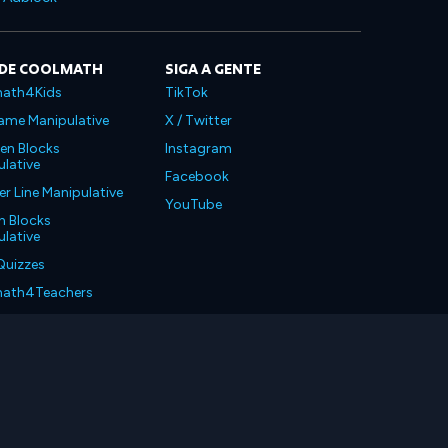
 DE COOLMATH
SIGA A GENTE
ath4Kids
TikTok
ame Manipulative
X / Twitter
en Blocks
Instagram
lative
Facebook
 Line Manipulative
YouTube
n Blocks
lative
Quizzes
ath4Teachers
ath4Parents