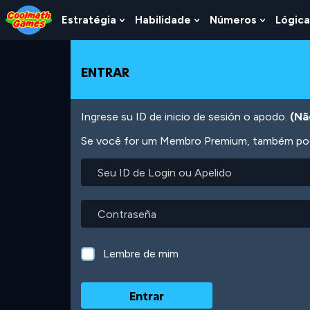
Skip
Skip
Skip
Skip
Ir
to
to
to
to
para
Estratégia
Habilidade
Números
Lógica
Show
Show
Show
Top
Navigation
Main
Footer
o
Submenu
Submenu
Submen
of
Content
conteúdo
For
For
For
Page
principal
Estratégia
Habilidade
Número
ENTRAR
Ingrese su ID de inicio de sesión o apodo.
(Nã
Se você for um Membro Premium, também pode
Seu
ID
de
Login
Contraseña
ou
Apelido
Lembre de mim