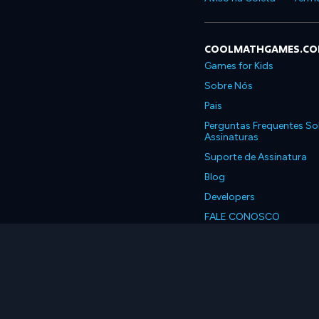
COOLMATHGAMES.C
Games for Kids
Sobre Nós
Pais
Perguntas Frequentes So
Assinaturas
Suporte de Assinatura
Blog
Developers
FALE CONOSCO
Accessibility
Português, Brasil
© 2026 Coolmath.com 