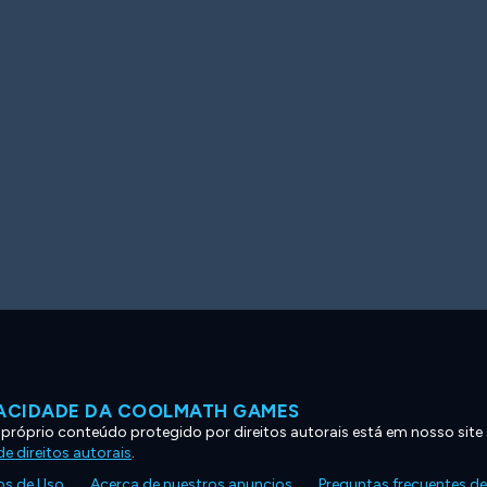
VACIDADE DA COOLMATH GAMES
 próprio conteúdo protegido por direitos autorais está em nosso site
e direitos autorais
.
s de Uso
Acerca de nuestros anuncios
Preguntas frecuentes d