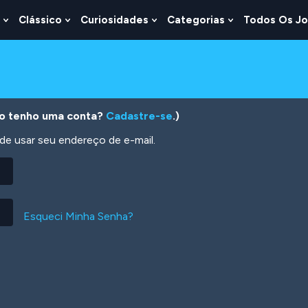
Clássico
Curiosidades
Categorias
Todos Os J
Show
Show
Show
Show
u
Submenu
Submenu
Submenu
Submenu
For
For
For
For
s
Lógica
Clássico
Curiosidades
Categorias
o tenho uma conta?
Cadastre-se
.)
 usar seu endereço de e-mail.
Esqueci Minha Senha?