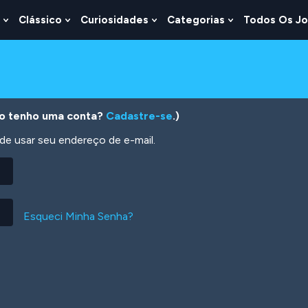
Clássico
Curiosidades
Categorias
Todos Os J
Show
Show
Show
Show
u
Submenu
Submenu
Submenu
Submenu
For
For
For
For
s
Lógica
Clássico
Curiosidades
Categorias
o tenho uma conta?
Cadastre-se
.)
 usar seu endereço de e-mail.
Esqueci Minha Senha?