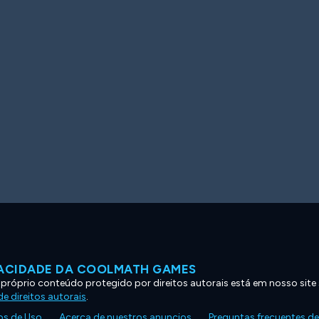
VACIDADE DA COOLMATH GAMES
 próprio conteúdo protegido por direitos autorais está em nosso site
e direitos autorais
.
s de Uso
Acerca de nuestros anuncios
Preguntas frecuentes d