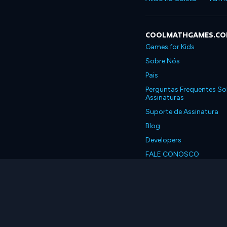
COOLMATHGAMES.C
Games for Kids
Sobre Nós
Pais
Perguntas Frequentes So
Assinaturas
Suporte de Assinatura
Blog
Developers
FALE CONOSCO
Accessibility
Português, Brasil
© 2026 Coolmath.com 