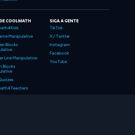
 DE COOLMATH
SIGA A GENTE
ath4Kids
TikTok
ame Manipulative
X / Twitter
en Blocks
Instagram
lative
Facebook
 Line Manipulative
YouTube
n Blocks
lative
Quizzes
ath4Teachers
ath4Parents