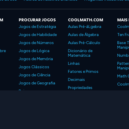
OM
PROCURAR JOGOS
COOLMATH.COM
MAIS
Jogos de Estratégia
Aulas Pré-áLgebra
Coolm
Jogos de Habilidade
Aulas de Álgebra
Ten Fr
Jogos de Números
Aulas Pré-Cálculo
Base T
Manipu
bre
Jogos de Lógica
Dicionário de
Matemática
Number
Jogos de Memória
Linhas
Patter
Jogos Clássicos
Manipu
Fatores e Primos
Jogos de Ciência
Math 
Decimais
Jogos de Geografia
Coolm
Propriedades
Baixe nossos
Coolm
aplicativos
LLC. Todos os Direitos Reservados.