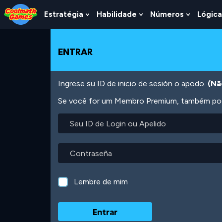
Skip
Skip
Skip
Skip
Ir
to
to
to
to
para
Estratégia
Habilidade
Números
Lógica
Show
Show
Show
Top
Navigation
Main
Footer
o
Submenu
Submenu
Submen
of
Content
conteúdo
For
For
For
Page
principal
Estratégia
Habilidade
Número
ENTRAR
Ingrese su ID de inicio de sesión o apodo.
(Nã
Se você for um Membro Premium, também pode
Seu
ID
de
Login
Contraseña
ou
Apelido
Lembre de mim