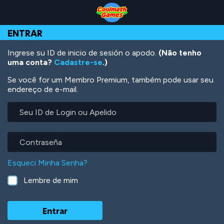
Skip
Skip
Skip
Skip
Ir
to
to
to
to
para
Top
Navigation
Main
Footer
o
ENTRAR
of
Content
conteúdo
Page
principal
Ingrese su ID de inicio de sesión o apodo.
(Não tenho
uma conta?
Cadastre-se
.)
Se você for um Membro Premium, também pode usar seu
endereço de e-mail.
Seu
ID
de
Login
Contraseña
ou
Apelido
Esqueci Minha Senha?
Lembre de mim