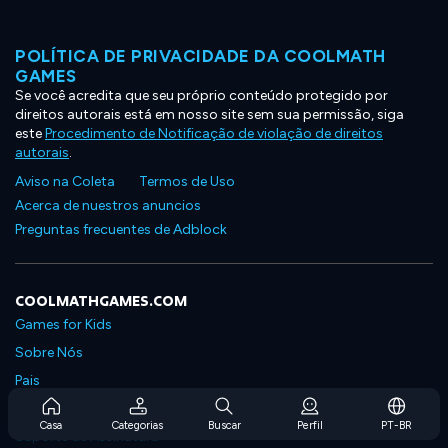
POLÍTICA DE PRIVACIDADE DA COOLMATH
GAMES
Se você acredita que seu próprio conteúdo protegido por
direitos autorais está em nosso site sem sua permissão, siga
este
Procedimento de Notificação de violação de direitos
autorais
.
Aviso na Coleta
Termos de Uso
Acerca de nuestros anuncios
Preguntas frecuentes de Adblock
COOLMATHGAMES.COM
Games for Kids
Sobre Nós
Pais
Perguntas Frequentes Sobre Assinaturas
Casa
Categorias
Buscar
Perfil
PT-BR
Suporte de Assinatura