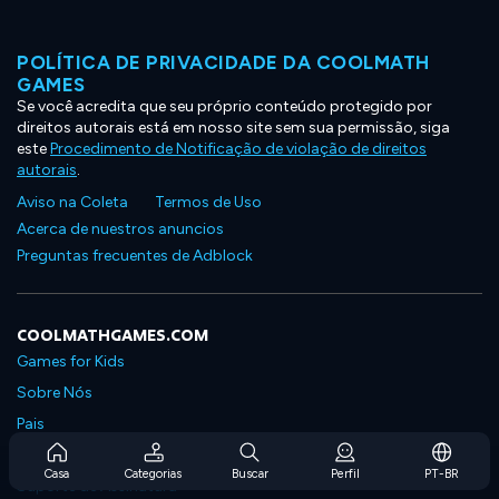
POLÍTICA DE PRIVACIDADE DA COOLMATH
GAMES
Se você acredita que seu próprio conteúdo protegido por
direitos autorais está em nosso site sem sua permissão, siga
este
Procedimento de Notificação de violação de direitos
autorais
.
Aviso na Coleta
Termos de Uso
Acerca de nuestros anuncios
Preguntas frecuentes de Adblock
COOLMATHGAMES.COM
Games for Kids
Sobre Nós
Pais
Perguntas Frequentes Sobre Assinaturas
Casa
Categorias
Buscar
Perfil
PT-BR
Suporte de Assinatura