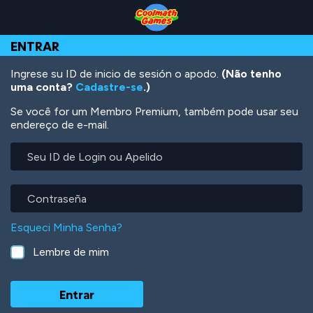
Skip
Skip
Skip
Skip
Ir
to
to
to
to
para
Top
Navigation
Main
Footer
o
ENTRAR
of
Content
conteúdo
Page
principal
Ingrese su ID de inicio de sesión o apodo.
(Não tenho
uma conta?
Cadastre-se
.)
Se você for um Membro Premium, também pode usar seu
endereço de e-mail.
Seu
ID
de
Login
Contraseña
ou
Apelido
Esqueci Minha Senha?
Lembre de mim