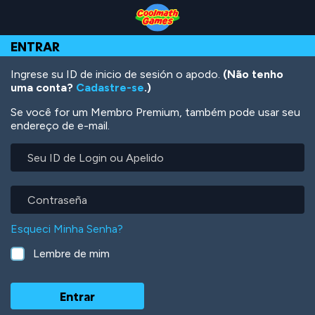
Skip
Skip
Skip
Skip
Ir
to
to
to
to
para
Top
Navigation
Main
Footer
o
ENTRAR
of
Content
conteúdo
Page
principal
Ingrese su ID de inicio de sesión o apodo.
(Não tenho
uma conta?
Cadastre-se
.)
Se você for um Membro Premium, também pode usar seu
endereço de e-mail.
Seu
ID
de
Login
Contraseña
ou
Apelido
Esqueci Minha Senha?
Lembre de mim