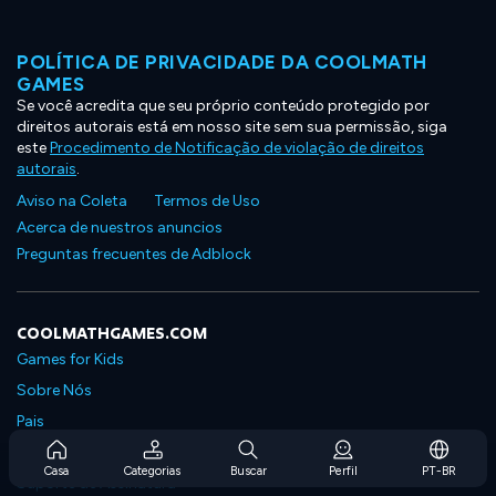
POLÍTICA DE PRIVACIDADE DA COOLMATH
GAMES
Se você acredita que seu próprio conteúdo protegido por
direitos autorais está em nosso site sem sua permissão, siga
este
Procedimento de Notificação de violação de direitos
autorais
.
Aviso na Coleta
Termos de Uso
Acerca de nuestros anuncios
Preguntas frecuentes de Adblock
COOLMATHGAMES.COM
Games for Kids
Sobre Nós
Pais
Perguntas Frequentes Sobre Assinaturas
Casa
Categorias
Buscar
Perfil
PT-BR
Suporte de Assinatura