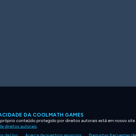
VACIDADE DA COOLMATH GAMES
 próprio conteúdo protegido por direitos autorais está em nosso site
e direitos autorais
.
s de Uso
Acerca de nuestros anuncios
Preguntas frecuentes d