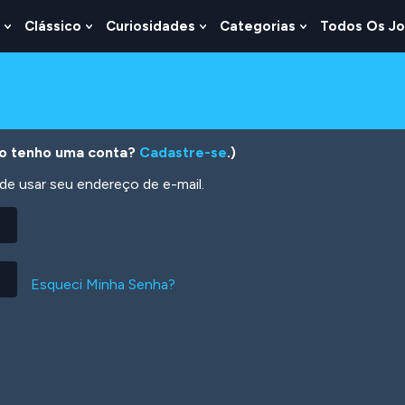
Clássico
Curiosidades
Categorias
Todos Os J
Show
Show
Show
Show
u
Submenu
Submenu
Submenu
Submenu
For
For
For
For
s
Lógica
Clássico
Curiosidades
Categorias
o tenho uma conta?
Cadastre-se
.)
 usar seu endereço de e-mail.
Esqueci Minha Senha?