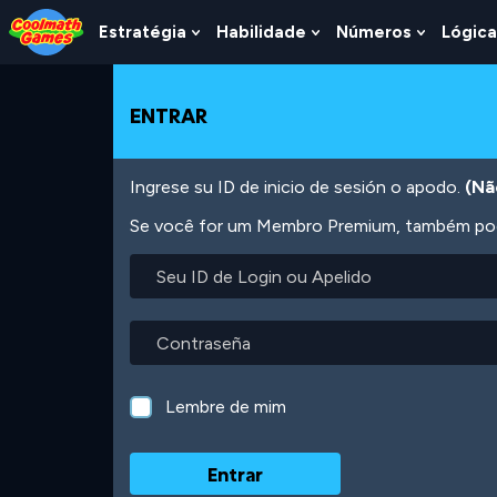
Skip
Skip
Skip
Skip
Ir
to
to
to
to
para
Estratégia
Habilidade
Números
Lógica
Show
Show
Show
Top
Navigation
Main
Footer
o
Submenu
Submenu
Submen
of
Content
conteúdo
For
For
For
Page
principal
Estratégia
Habilidade
Número
ENTRAR
Ingrese su ID de inicio de sesión o apodo.
(Nã
Se você for um Membro Premium, também pode
Seu
ID
de
Login
Contraseña
ou
Apelido
Lembre de mim