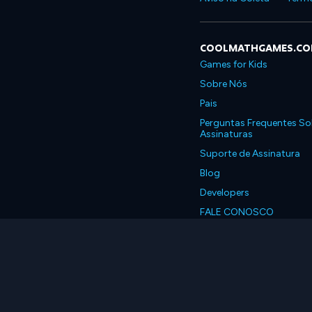
COOLMATHGAMES.C
Games for Kids
Sobre Nós
Pais
Perguntas Frequentes So
Assinaturas
Suporte de Assinatura
Blog
Developers
FALE CONOSCO
Accessibility
Português, Brasil
© 2026 Coolmath.com 