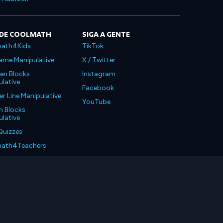
 DE COOLMATH
SIGA A GENTE
ath4Kids
TikTok
ame Manipulative
X / Twitter
en Blocks
Instagram
lative
Facebook
 Line Manipulative
YouTube
n Blocks
lative
Quizzes
ath4Teachers
ath4Parents