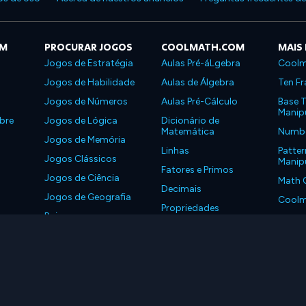
OM
PROCURAR JOGOS
COOLMATH.COM
MAIS
Jogos de Estratégia
Aulas Pré-áLgebra
Coolm
Jogos de Habilidade
Aulas de Álgebra
Ten Fr
Jogos de Números
Aulas Pré-Cálculo
Base T
Manipu
bre
Jogos de Lógica
Dicionário de
Matemática
Number
Jogos de Memória
Linhas
Patter
Jogos Clássicos
Manipu
Fatores e Primos
Jogos de Ciência
Math 
Decimais
Jogos de Geografia
Coolm
Propriedades
Baixe nossos
Coolm
aplicativos
LLC. Todos os Direitos Reservados.