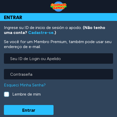
Skip
Skip
Skip
Skip
Ir
to
to
to
to
para
Top
Navigation
Main
Footer
o
ENTRAR
of
Content
conteúdo
Page
principal
Ingrese su ID de inicio de sesión o apodo.
(Não tenho
uma conta?
Cadastre-se
.)
Se você for um Membro Premium, também pode usar seu
endereço de e-mail.
Seu
ID
de
Login
Contraseña
ou
Apelido
Esqueci Minha Senha?
Lembre de mim