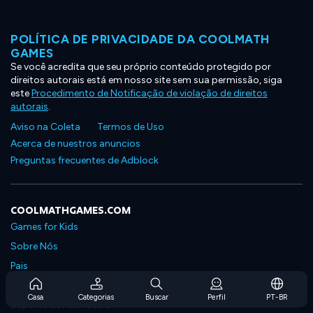
POLÍTICA DE PRIVACIDADE DA COOLMATH
GAMES
Se você acredita que seu próprio conteúdo protegido por
direitos autorais está em nosso site sem sua permissão, siga
este
Procedimento de Notificação de violação de direitos
autorais
.
Aviso na Coleta
Termos de Uso
Acerca de nuestros anuncios
Preguntas frecuentes de Adblock
COOLMATHGAMES.COM
Games for Kids
Sobre Nós
Pais
Perguntas Frequentes Sobre Assinaturas
Casa
Categorias
Buscar
Perfil
PT-BR
Suporte de Assinatura