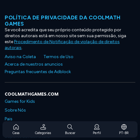
POLÍTICA DE PRIVACIDADE DA COOLMATH
GAMES
Se você acredita que seu próprio conteúdo protegido por
direitos autorais está em nosso site sem sua permissão, siga
este
Procedimento de Notificação de violação de direitos
autorais
.
Aviso na Coleta
Termos de Uso
Acerca de nuestros anuncios
Preguntas frecuentes de Adblock
COOLMATHGAMES.COM
Games for Kids
Sobre Nós
Pais
Perguntas Frequentes Sobre Assinaturas
Casa
Categorias
Buscar
Perfil
PT-BR
Suporte de Assinatura