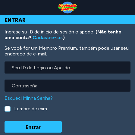
Skip
Skip
Skip
Skip
Ir
to
to
to
to
para
Top
Navigation
Main
Footer
o
ENTRAR
of
Content
conteúdo
Page
principal
Ingrese su ID de inicio de sesión o apodo.
(Não tenho
uma conta?
Cadastre-se
.)
Se você for um Membro Premium, também pode usar seu
endereço de e-mail.
Seu
ID
de
Login
Contraseña
ou
Apelido
Esqueci Minha Senha?
Lembre de mim