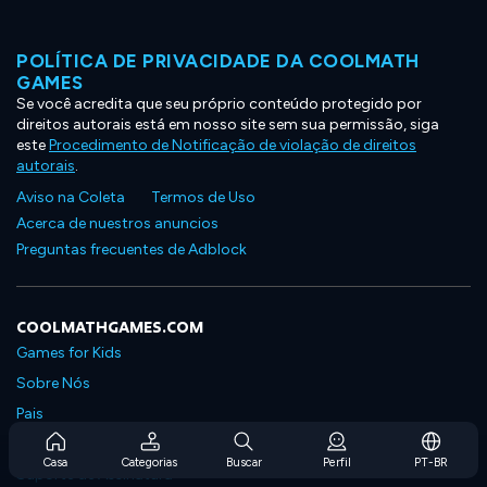
POLÍTICA DE PRIVACIDADE DA COOLMATH
GAMES
Se você acredita que seu próprio conteúdo protegido por
direitos autorais está em nosso site sem sua permissão, siga
este
Procedimento de Notificação de violação de direitos
autorais
.
Aviso na Coleta
Termos de Uso
Acerca de nuestros anuncios
Preguntas frecuentes de Adblock
COOLMATHGAMES.COM
Games for Kids
Sobre Nós
Pais
Perguntas Frequentes Sobre Assinaturas
Casa
Categorias
Buscar
Perfil
PT-BR
Suporte de Assinatura