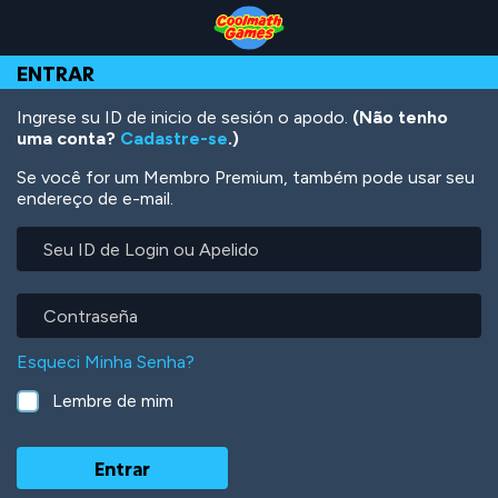
Skip
Skip
Skip
Skip
Ir
to
to
to
to
para
Top
Navigation
Main
Footer
o
ENTRAR
of
Content
conteúdo
Page
principal
Ingrese su ID de inicio de sesión o apodo.
(Não tenho
uma conta?
Cadastre-se
.)
Se você for um Membro Premium, também pode usar seu
endereço de e-mail.
Seu
ID
de
Login
Contraseña
ou
Apelido
Esqueci Minha Senha?
Lembre de mim