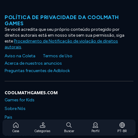
POLÍTICA DE PRIVACIDADE DA COOLMATH
GAMES
Se você acredita que seu próprio conteúdo protegido por
direitos autorais está em nosso site sem sua permissão, siga
este
Procedimento de Notificação de violação de direitos
autorais
.
Aviso na Coleta
Termos de Uso
Acerca de nuestros anuncios
Preguntas frecuentes de Adblock
COOLMATHGAMES.COM
Games for Kids
Sobre Nós
Pais
Perguntas Frequentes Sobre Assinaturas
Casa
Categorias
Buscar
Perfil
PT-BR
Suporte de Assinatura