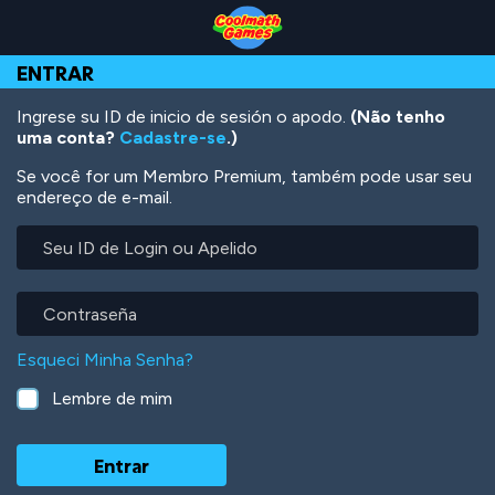
Skip
Skip
Skip
Skip
Ir
to
to
to
to
para
Top
Navigation
Main
Footer
o
ENTRAR
of
Content
conteúdo
Page
principal
Ingrese su ID de inicio de sesión o apodo.
(Não tenho
uma conta?
Cadastre-se
.)
Se você for um Membro Premium, também pode usar seu
endereço de e-mail.
Seu
ID
de
Login
Contraseña
ou
Apelido
Esqueci Minha Senha?
Lembre de mim