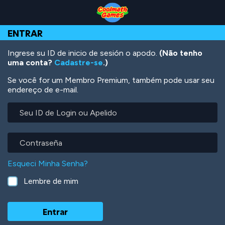
Skip
Skip
Skip
Skip
Ir
to
to
to
to
para
Top
Navigation
Main
Footer
o
ENTRAR
of
Content
conteúdo
Page
principal
Ingrese su ID de inicio de sesión o apodo.
(Não tenho
uma conta?
Cadastre-se
.)
Se você for um Membro Premium, também pode usar seu
endereço de e-mail.
Seu
ID
de
Login
Contraseña
ou
Apelido
Esqueci Minha Senha?
Lembre de mim