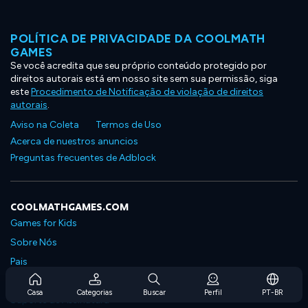
POLÍTICA DE PRIVACIDADE DA COOLMATH
GAMES
Se você acredita que seu próprio conteúdo protegido por
direitos autorais está em nosso site sem sua permissão, siga
este
Procedimento de Notificação de violação de direitos
autorais
.
Aviso na Coleta
Termos de Uso
Acerca de nuestros anuncios
Preguntas frecuentes de Adblock
COOLMATHGAMES.COM
Games for Kids
Sobre Nós
Pais
Perguntas Frequentes Sobre Assinaturas
Casa
Categorias
Buscar
Perfil
PT-BR
Suporte de Assinatura