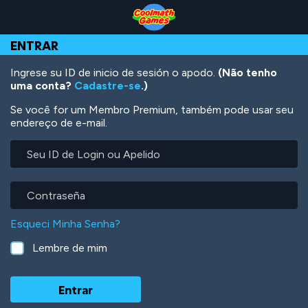
Skip
Skip
Skip
Skip
Ir
to
to
to
to
para
Top
Navigation
Main
Footer
o
ENTRAR
of
Content
conteúdo
Page
principal
Ingrese su ID de inicio de sesión o apodo.
(Não tenho
uma conta?
Cadastre-se
.)
Se você for um Membro Premium, também pode usar seu
endereço de e-mail.
Seu
ID
de
Login
Contraseña
ou
Apelido
Esqueci Minha Senha?
Lembre de mim