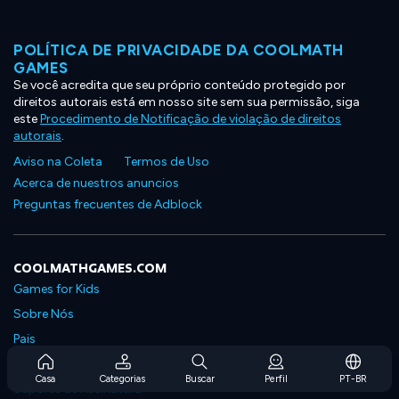
POLÍTICA DE PRIVACIDADE DA COOLMATH
GAMES
Se você acredita que seu próprio conteúdo protegido por
direitos autorais está em nosso site sem sua permissão, siga
este
Procedimento de Notificação de violação de direitos
autorais
.
Aviso na Coleta
Termos de Uso
Acerca de nuestros anuncios
Preguntas frecuentes de Adblock
COOLMATHGAMES.COM
Games for Kids
Sobre Nós
Pais
Perguntas Frequentes Sobre Assinaturas
Casa
Categorias
Buscar
Perfil
PT-BR
Suporte de Assinatura