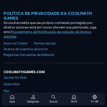
POLÍTICA DE PRIVACIDADE DA COOLMATH
GAMES
Se você acredita que seu próprio conteúdo protegido por
direitos autorais está em nosso site sem sua permissão, siga
este
Procedimento de Notificação de violação de direitos
autorais
.
Aviso na Coleta
Termos de Uso
Acerca de nuestros anuncios
Preguntas frecuentes de Adblock
COOLMATHGAMES.COM
Games for Kids
Sobre Nós
Pais
Perguntas Frequentes Sobre Assinaturas
Casa
Categorias
Buscar
Perfil
PT-BR
Suporte de Assinatura