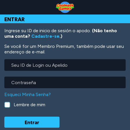
Skip
Skip
Skip
Skip
Ir
to
to
to
to
para
Top
Navigation
Main
Footer
o
ENTRAR
of
Content
conteúdo
Page
principal
Ingrese su ID de inicio de sesión o apodo.
(Não tenho
uma conta?
Cadastre-se
.)
Se você for um Membro Premium, também pode usar seu
endereço de e-mail.
Seu
ID
de
Login
Contraseña
ou
Apelido
Esqueci Minha Senha?
Lembre de mim