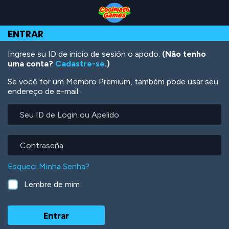
Skip
Skip
Skip
Skip
Ir
to
to
to
to
para
Top
Navigation
Main
Footer
o
ENTRAR
of
Content
conteúdo
Page
principal
Ingrese su ID de inicio de sesión o apodo.
(Não tenho
uma conta?
Cadastre-se
.)
Se você for um Membro Premium, também pode usar seu
endereço de e-mail.
Seu
ID
de
Login
Contraseña
ou
Apelido
Esqueci Minha Senha?
Lembre de mim