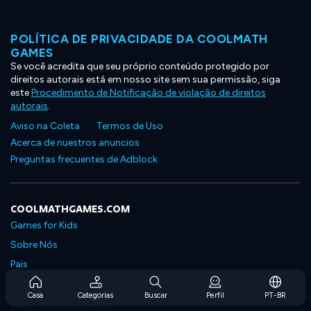
POLÍTICA DE PRIVACIDADE DA COOLMATH
GAMES
Se você acredita que seu próprio conteúdo protegido por
direitos autorais está em nosso site sem sua permissão, siga
este
Procedimento de Notificação de violação de direitos
autorais
.
Aviso na Coleta
Termos de Uso
Acerca de nuestros anuncios
Preguntas frecuentes de Adblock
COOLMATHGAMES.COM
Games for Kids
Sobre Nós
Pais
Perguntas Frequentes Sobre Assinaturas
Casa
Categorias
Buscar
Perfil
PT-BR
Suporte de Assinatura