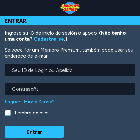
Skip
Skip
Skip
Skip
Ir
to
to
to
to
para
Top
Navigation
Main
Footer
o
ENTRAR
of
Content
conteúdo
Page
principal
Ingrese su ID de inicio de sesión o apodo.
(Não tenho
uma conta?
Cadastre-se
.)
Se você for um Membro Premium, também pode usar seu
endereço de e-mail.
Seu
ID
de
Login
Contraseña
ou
Apelido
Esqueci Minha Senha?
Lembre de mim