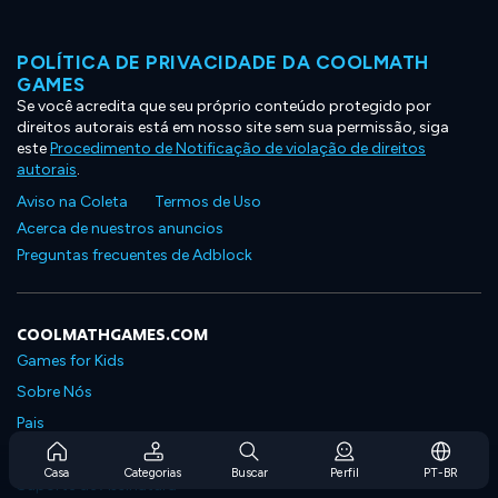
POLÍTICA DE PRIVACIDADE DA COOLMATH
GAMES
Se você acredita que seu próprio conteúdo protegido por
direitos autorais está em nosso site sem sua permissão, siga
este
Procedimento de Notificação de violação de direitos
autorais
.
Aviso na Coleta
Termos de Uso
Acerca de nuestros anuncios
Preguntas frecuentes de Adblock
COOLMATHGAMES.COM
Games for Kids
Sobre Nós
Pais
Perguntas Frequentes Sobre Assinaturas
Casa
Categorias
Buscar
Perfil
PT-BR
Suporte de Assinatura