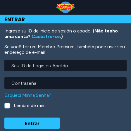
Skip
Skip
Skip
Skip
Ir
to
to
to
to
para
Top
Navigation
Main
Footer
o
ENTRAR
of
Content
conteúdo
Page
principal
Ingrese su ID de inicio de sesión o apodo.
(Não tenho
uma conta?
Cadastre-se
.)
Se você for um Membro Premium, também pode usar seu
endereço de e-mail.
Seu
ID
de
Login
Contraseña
ou
Apelido
Esqueci Minha Senha?
Lembre de mim