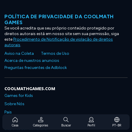
POLÍTICA DE PRIVACIDADE DA COOLMATH
GAMES
Se você acredita que seu próprio conteúdo protegido por
direitos autorais está em nosso site sem sua permissão, siga
este
Procedimento de Notificação de violação de direitos
autorais
.
Aviso na Coleta
Termos de Uso
Acerca de nuestros anuncios
Preguntas frecuentes de Adblock
COOLMATHGAMES.COM
Games for Kids
Sobre Nós
Pais
Perguntas Frequentes Sobre Assinaturas
Casa
Categorias
Buscar
Perfil
PT-BR
Suporte de Assinatura