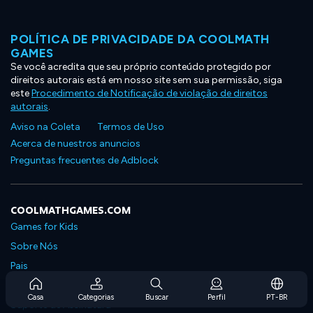
POLÍTICA DE PRIVACIDADE DA COOLMATH
GAMES
Se você acredita que seu próprio conteúdo protegido por
direitos autorais está em nosso site sem sua permissão, siga
este
Procedimento de Notificação de violação de direitos
autorais
.
Aviso na Coleta
Termos de Uso
Acerca de nuestros anuncios
Preguntas frecuentes de Adblock
COOLMATHGAMES.COM
Games for Kids
Sobre Nós
Pais
Perguntas Frequentes Sobre Assinaturas
Casa
Categorias
Buscar
Perfil
PT-BR
Suporte de Assinatura