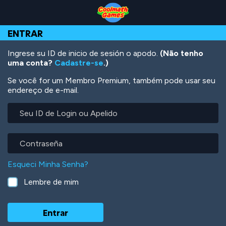
Skip
Skip
Skip
Skip
Ir
to
to
to
to
para
Top
Navigation
Main
Footer
o
ENTRAR
of
Content
conteúdo
Page
principal
Ingrese su ID de inicio de sesión o apodo.
(Não tenho
uma conta?
Cadastre-se
.)
Se você for um Membro Premium, também pode usar seu
endereço de e-mail.
Seu
ID
de
Login
Contraseña
ou
Apelido
Esqueci Minha Senha?
Lembre de mim