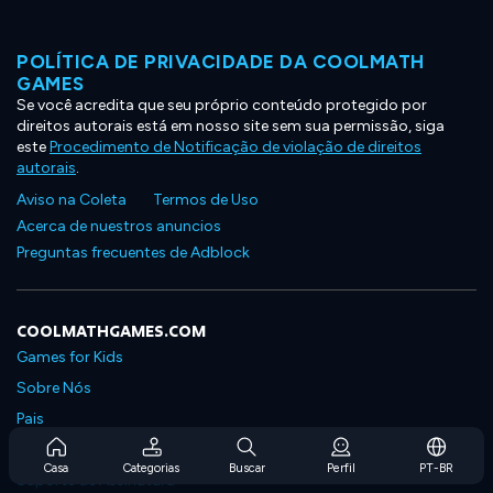
POLÍTICA DE PRIVACIDADE DA COOLMATH
GAMES
Se você acredita que seu próprio conteúdo protegido por
direitos autorais está em nosso site sem sua permissão, siga
este
Procedimento de Notificação de violação de direitos
autorais
.
Aviso na Coleta
Termos de Uso
Acerca de nuestros anuncios
Preguntas frecuentes de Adblock
COOLMATHGAMES.COM
Games for Kids
Sobre Nós
Pais
Perguntas Frequentes Sobre Assinaturas
Casa
Categorias
Buscar
Perfil
PT-BR
Suporte de Assinatura