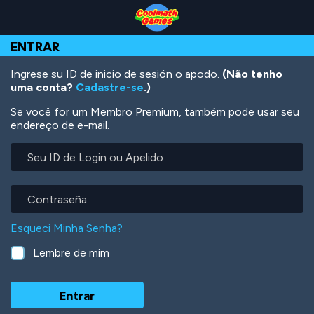
Skip
Skip
Skip
Skip
Ir
to
to
to
to
para
Top
Navigation
Main
Footer
o
ENTRAR
of
Content
conteúdo
Page
principal
Ingrese su ID de inicio de sesión o apodo.
(Não tenho
uma conta?
Cadastre-se
.)
Se você for um Membro Premium, também pode usar seu
endereço de e-mail.
Seu
ID
de
Login
Contraseña
ou
Apelido
Esqueci Minha Senha?
Lembre de mim