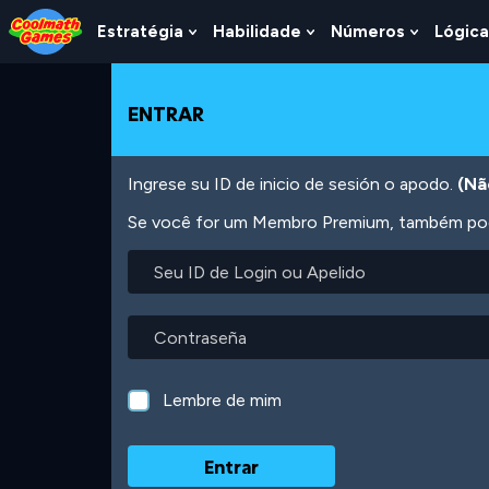
Skip
Skip
Skip
Skip
Ir
to
to
to
to
para
Estratégia
Habilidade
Números
Lógica
Show
Show
Show
Top
Navigation
Main
Footer
o
Submenu
Submenu
Submen
of
Content
conteúdo
For
For
For
Page
principal
Estratégia
Habilidade
Número
ENTRAR
Ingrese su ID de inicio de sesión o apodo.
(Nã
Se você for um Membro Premium, também pode
Seu
ID
de
Login
Contraseña
ou
Apelido
Lembre de mim