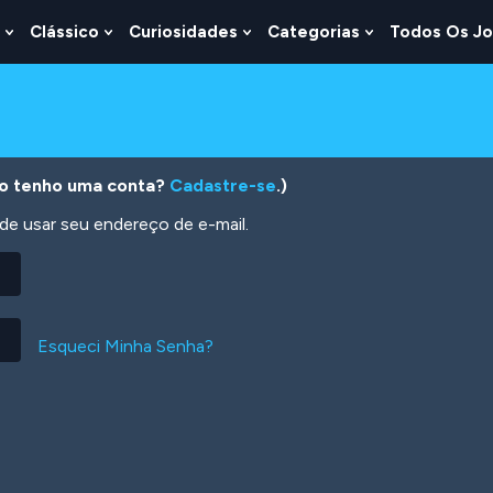
Clássico
Curiosidades
Categorias
Todos Os J
Show
Show
Show
Show
u
Submenu
Submenu
Submenu
Submenu
For
For
For
For
s
Lógica
Clássico
Curiosidades
Categorias
o tenho uma conta?
Cadastre-se
.)
 usar seu endereço de e-mail.
Esqueci Minha Senha?