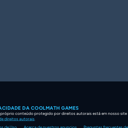
VACIDADE DA COOLMATH GAMES
 próprio conteúdo protegido por direitos autorais está em nosso site
e direitos autorais
.
s de Uso
Acerca de nuestros anuncios
Preguntas frecuentes d