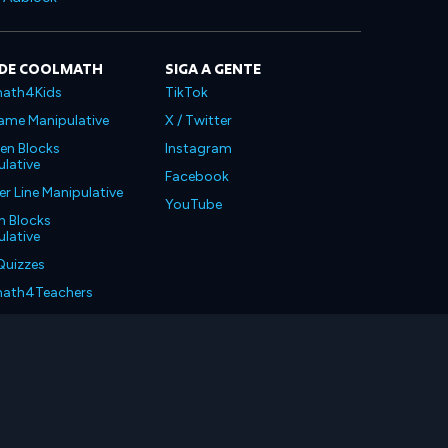
 DE COOLMATH
SIGA A GENTE
ath4Kids
TikTok
ame Manipulative
X / Twitter
en Blocks
Instagram
lative
Facebook
 Line Manipulative
YouTube
n Blocks
lative
Quizzes
ath4Teachers
ath4Parents