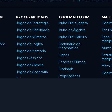
OM
PROCURAR JOGOS
COOLMATH.COM
MAIS
Jogos de Estratégia
Aulas Pré-áLgebra
Coolm
Jogos de Habilidade
Aulas de Álgebra
Ten Fr
Jogos de Números
Aulas Pré-Cálculo
Base T
Manipu
bre
Jogos de Lógica
Dicionário de
Matemática
Number
Jogos de Memória
Linhas
Patter
Jogos Clássicos
Manipu
Fatores e Primos
Jogos de Ciência
Math 
Decimais
Jogos de Geografia
Coolm
Propriedades
Baixe nossos
Coolm
aplicativos
LLC. Todos os Direitos Reservados.