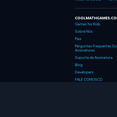
COOLMATHGAMES.C
Games for Kids
Sobre Nós
Pais
Perguntas Frequentes So
Assinaturas
Suporte de Assinatura
Blog
Developers
FALE CONOSCO
Accessibility
Português, Brasil
© 2026 Coolmath.com 