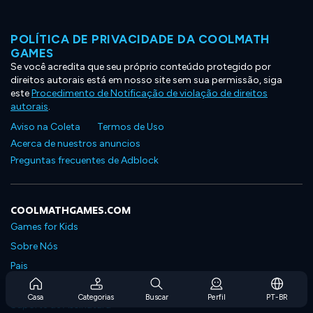
POLÍTICA DE PRIVACIDADE DA COOLMATH
GAMES
Se você acredita que seu próprio conteúdo protegido por
direitos autorais está em nosso site sem sua permissão, siga
este
Procedimento de Notificação de violação de direitos
autorais
.
Aviso na Coleta
Termos de Uso
Acerca de nuestros anuncios
Preguntas frecuentes de Adblock
COOLMATHGAMES.COM
Games for Kids
Sobre Nós
Pais
Perguntas Frequentes Sobre Assinaturas
Casa
Categorias
Buscar
Perfil
PT-BR
Suporte de Assinatura