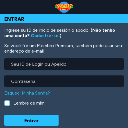
Skip
Skip
Skip
Skip
Ir
to
to
to
to
para
Top
Navigation
Main
Footer
o
ENTRAR
of
Content
conteúdo
Page
principal
Ingrese su ID de inicio de sesión o apodo.
(Não tenho
uma conta?
Cadastre-se
.)
Se você for um Membro Premium, também pode usar seu
endereço de e-mail.
Seu
ID
de
Login
Contraseña
ou
Apelido
Esqueci Minha Senha?
Lembre de mim