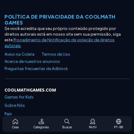
POLÍTICA DE PRIVACIDADE DA COOLMATH
GAMES
Se você acredita que seu próprio conteúdo protegido por
direitos autorais está em nosso site sem sua permissão, siga
este
Procedimento de Notificação de violação de direitos
autorais
.
Aviso na Coleta
Termos de Uso
Acerca de nuestros anuncios
Preguntas frecuentes de Adblock
COOLMATHGAMES.COM
Games for Kids
Sobre Nós
Pais
Perguntas Frequentes Sobre Assinaturas
Casa
Categorias
Buscar
Perfil
PT-BR
Suporte de Assinatura