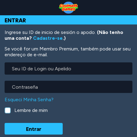
Skip
Skip
Skip
Skip
Ir
to
to
to
to
para
Top
Navigation
Main
Footer
o
ENTRAR
of
Content
conteúdo
Page
principal
Ingrese su ID de inicio de sesión o apodo.
(Não tenho
uma conta?
Cadastre-se
.)
Se você for um Membro Premium, também pode usar seu
endereço de e-mail.
Seu
ID
de
Login
Contraseña
ou
Apelido
Esqueci Minha Senha?
Lembre de mim