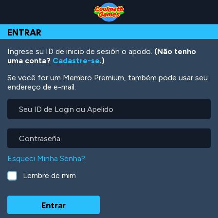
Skip
Skip
Skip
Skip
Ir
to
to
to
to
para
Top
Navigation
Main
Footer
o
ENTRAR
of
Content
conteúdo
Page
principal
Ingrese su ID de inicio de sesión o apodo.
(Não tenho
uma conta?
Cadastre-se
.)
Se você for um Membro Premium, também pode usar seu
endereço de e-mail.
Seu
ID
de
Login
Contraseña
ou
Apelido
Esqueci Minha Senha?
Lembre de mim