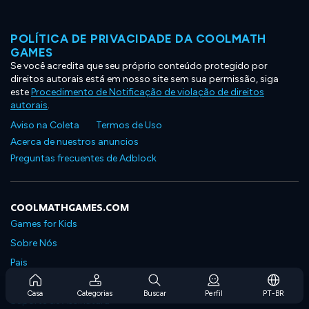
POLÍTICA DE PRIVACIDADE DA COOLMATH
GAMES
Se você acredita que seu próprio conteúdo protegido por
direitos autorais está em nosso site sem sua permissão, siga
este
Procedimento de Notificação de violação de direitos
autorais
.
Aviso na Coleta
Termos de Uso
Acerca de nuestros anuncios
Preguntas frecuentes de Adblock
COOLMATHGAMES.COM
Games for Kids
Sobre Nós
Pais
Perguntas Frequentes Sobre Assinaturas
Casa
Categorias
Buscar
Perfil
PT-BR
Suporte de Assinatura