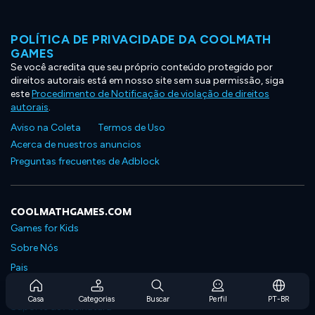
POLÍTICA DE PRIVACIDADE DA COOLMATH
GAMES
Se você acredita que seu próprio conteúdo protegido por
direitos autorais está em nosso site sem sua permissão, siga
este
Procedimento de Notificação de violação de direitos
autorais
.
Aviso na Coleta
Termos de Uso
Acerca de nuestros anuncios
Preguntas frecuentes de Adblock
COOLMATHGAMES.COM
Games for Kids
Sobre Nós
Pais
Perguntas Frequentes Sobre Assinaturas
Casa
Categorias
Buscar
Perfil
PT-BR
Suporte de Assinatura