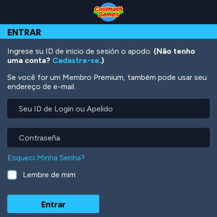
Skip
Skip
Skip
Skip
Ir
to
to
to
to
para
Top
Navigation
Main
Footer
o
ENTRAR
of
Content
conteúdo
Page
principal
Ingrese su ID de inicio de sesión o apodo.
(Não tenho
uma conta?
Cadastre-se
.)
Se você for um Membro Premium, também pode usar seu
endereço de e-mail.
Seu
ID
de
Login
Contraseña
ou
Apelido
Esqueci Minha Senha?
Lembre de mim