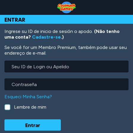
Skip
Skip
Skip
Skip
Ir
to
to
to
to
para
Top
Navigation
Main
Footer
o
ENTRAR
of
Content
conteúdo
Page
principal
Ingrese su ID de inicio de sesión o apodo.
(Não tenho
uma conta?
Cadastre-se
.)
Se você for um Membro Premium, também pode usar seu
endereço de e-mail.
Seu
ID
de
Login
Contraseña
ou
Apelido
Esqueci Minha Senha?
Lembre de mim