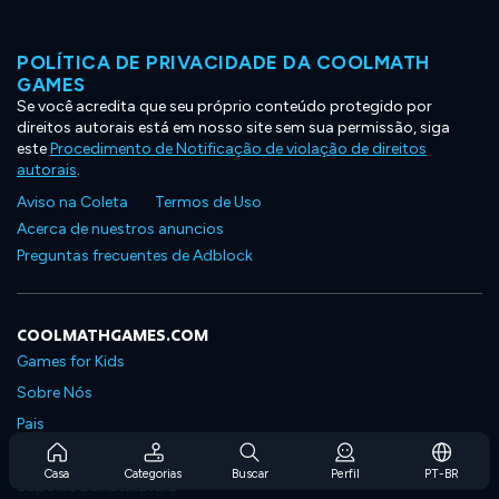
POLÍTICA DE PRIVACIDADE DA COOLMATH
GAMES
Se você acredita que seu próprio conteúdo protegido por
direitos autorais está em nosso site sem sua permissão, siga
este
Procedimento de Notificação de violação de direitos
autorais
.
Aviso na Coleta
Termos de Uso
Acerca de nuestros anuncios
Preguntas frecuentes de Adblock
COOLMATHGAMES.COM
Games for Kids
Sobre Nós
Pais
Perguntas Frequentes Sobre Assinaturas
Casa
Categorias
Buscar
Perfil
PT-BR
Suporte de Assinatura