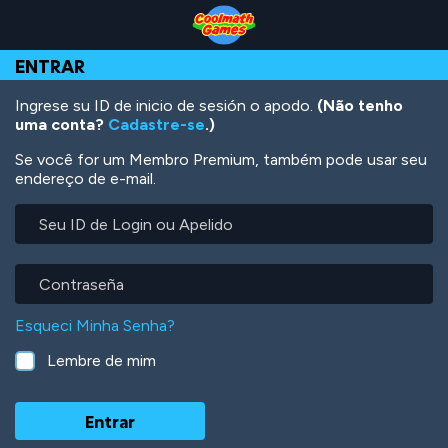
Skip
Skip
Skip
Skip
Ir
to
to
to
to
para
Top
Navigation
Main
Footer
o
ENTRAR
of
Content
conteúdo
Page
principal
Ingrese su ID de inicio de sesión o apodo.
(Não tenho
uma conta?
Cadastre-se
.)
Se você for um Membro Premium, também pode usar seu
endereço de e-mail.
Seu
ID
de
Login
Contraseña
ou
Apelido
Esqueci Minha Senha?
Lembre de mim