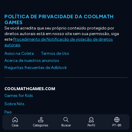
POLÍTICA DE PRIVACIDADE DA COOLMATH
GAMES
Se você acredita que seu próprio conteúdo protegido por
direitos autorais está em nosso site sem sua permissão, siga
este
Procedimento de Notificação de violação de direitos
autorais
.
Aviso na Coleta
Termos de Uso
Acerca de nuestros anuncios
Preguntas frecuentes de Adblock
COOLMATHGAMES.COM
Games for Kids
Sobre Nós
Pais
Perguntas Frequentes Sobre Assinaturas
Casa
Categorias
Buscar
Perfil
PT-BR
Suporte de Assinatura