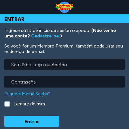
Skip
Skip
Skip
Skip
Ir
to
to
to
to
para
Top
Navigation
Main
Footer
o
ENTRAR
of
Content
conteúdo
Page
principal
Ingrese su ID de inicio de sesión o apodo.
(Não tenho
uma conta?
Cadastre-se
.)
Se você for um Membro Premium, também pode usar seu
endereço de e-mail.
Seu
ID
de
Login
Contraseña
ou
Apelido
Esqueci Minha Senha?
Lembre de mim