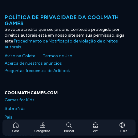
POLÍTICA DE PRIVACIDADE DA COOLMATH
GAMES
Se você acredita que seu próprio conteúdo protegido por
direitos autorais está em nosso site sem sua permissão, siga
este
Procedimento de Notificação de violação de direitos
autorais
.
Aviso na Coleta
Termos de Uso
Acerca de nuestros anuncios
Preguntas frecuentes de Adblock
COOLMATHGAMES.COM
Games for Kids
Sobre Nós
Pais
Perguntas Frequentes Sobre Assinaturas
Casa
Categorias
Buscar
Perfil
PT-BR
Suporte de Assinatura