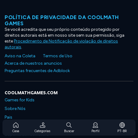
POLÍTICA DE PRIVACIDADE DA COOLMATH
GAMES
Se você acredita que seu próprio conteúdo protegido por
direitos autorais está em nosso site sem sua permissão, siga
este
Procedimento de Notificação de violação de direitos
autorais
.
Aviso na Coleta
Termos de Uso
Acerca de nuestros anuncios
Preguntas frecuentes de Adblock
COOLMATHGAMES.COM
Games for Kids
Sobre Nós
Pais
Perguntas Frequentes Sobre Assinaturas
Casa
Categorias
Buscar
Perfil
PT-BR
Suporte de Assinatura