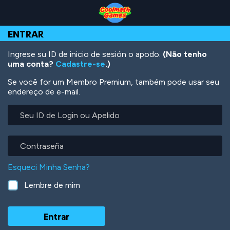
Skip
Skip
Skip
Skip
Ir
to
to
to
to
para
Top
Navigation
Main
Footer
o
ENTRAR
of
Content
conteúdo
Page
principal
Ingrese su ID de inicio de sesión o apodo.
(Não tenho
uma conta?
Cadastre-se
.)
Se você for um Membro Premium, também pode usar seu
endereço de e-mail.
Seu
ID
de
Login
Contraseña
ou
Apelido
Esqueci Minha Senha?
Lembre de mim