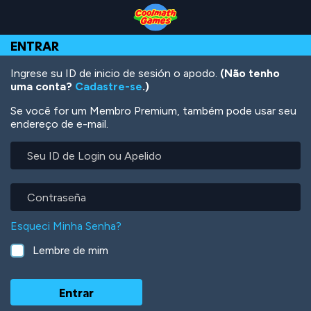
Skip
Skip
Skip
Skip
Ir
to
to
to
to
para
Top
Navigation
Main
Footer
o
ENTRAR
of
Content
conteúdo
Page
principal
Ingrese su ID de inicio de sesión o apodo.
(Não tenho
uma conta?
Cadastre-se
.)
Se você for um Membro Premium, também pode usar seu
endereço de e-mail.
Seu
ID
de
Login
Contraseña
ou
Apelido
Esqueci Minha Senha?
Lembre de mim