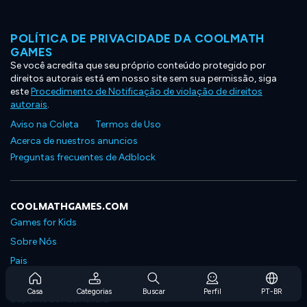
POLÍTICA DE PRIVACIDADE DA COOLMATH
GAMES
Se você acredita que seu próprio conteúdo protegido por
direitos autorais está em nosso site sem sua permissão, siga
este
Procedimento de Notificação de violação de direitos
autorais
.
Aviso na Coleta
Termos de Uso
Acerca de nuestros anuncios
Preguntas frecuentes de Adblock
COOLMATHGAMES.COM
Games for Kids
Sobre Nós
Pais
Perguntas Frequentes Sobre Assinaturas
Casa
Categorias
Buscar
Perfil
PT-BR
Suporte de Assinatura