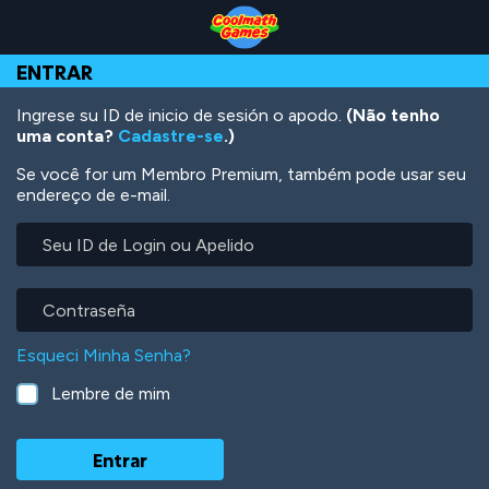
Skip
Skip
Skip
Skip
Ir
to
to
to
to
para
Top
Navigation
Main
Footer
o
ENTRAR
of
Content
conteúdo
Page
principal
Ingrese su ID de inicio de sesión o apodo.
(Não tenho
uma conta?
Cadastre-se
.)
Se você for um Membro Premium, também pode usar seu
endereço de e-mail.
Seu
ID
de
Login
Contraseña
ou
Apelido
Esqueci Minha Senha?
Lembre de mim