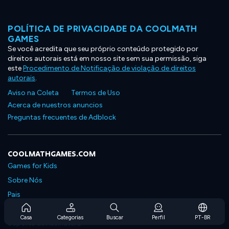
POLÍTICA DE PRIVACIDADE DA COOLMATH
GAMES
Se você acredita que seu próprio conteúdo protegido por
direitos autorais está em nosso site sem sua permissão, siga
este
Procedimento de Notificação de violação de direitos
autorais
.
Aviso na Coleta
Termos de Uso
Acerca de nuestros anuncios
Preguntas frecuentes de Adblock
COOLMATHGAMES.COM
Games for Kids
Sobre Nós
Pais
Perguntas Frequentes Sobre Assinaturas
Casa
Categorias
Buscar
Perfil
PT-BR
Suporte de Assinatura