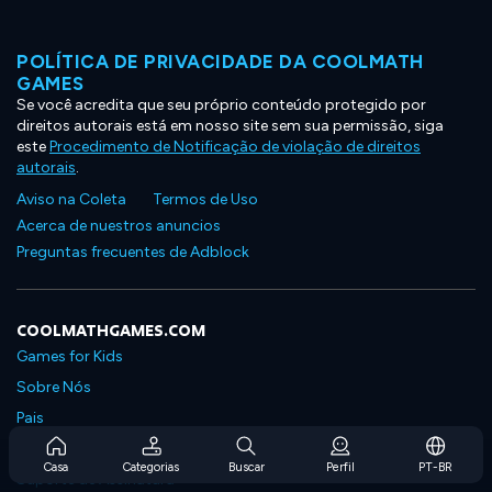
POLÍTICA DE PRIVACIDADE DA COOLMATH
GAMES
Se você acredita que seu próprio conteúdo protegido por
direitos autorais está em nosso site sem sua permissão, siga
este
Procedimento de Notificação de violação de direitos
autorais
.
Aviso na Coleta
Termos de Uso
Acerca de nuestros anuncios
Preguntas frecuentes de Adblock
COOLMATHGAMES.COM
Games for Kids
Sobre Nós
Pais
Perguntas Frequentes Sobre Assinaturas
Casa
Categorias
Buscar
Perfil
PT-BR
Suporte de Assinatura