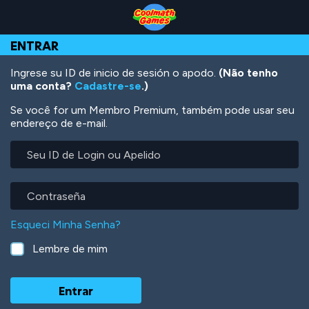
Skip
Skip
Skip
Skip
Ir
to
to
to
to
para
Top
Navigation
Main
Footer
o
ENTRAR
of
Content
conteúdo
Page
principal
Ingrese su ID de inicio de sesión o apodo.
(Não tenho
uma conta?
Cadastre-se
.)
Se você for um Membro Premium, também pode usar seu
endereço de e-mail.
Seu
ID
de
Login
Contraseña
ou
Apelido
Esqueci Minha Senha?
Lembre de mim