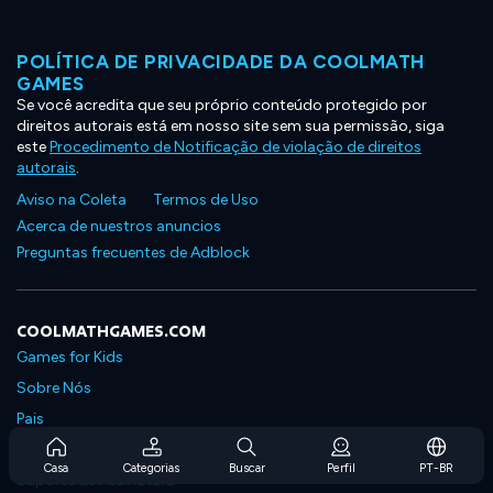
POLÍTICA DE PRIVACIDADE DA COOLMATH
GAMES
Se você acredita que seu próprio conteúdo protegido por
direitos autorais está em nosso site sem sua permissão, siga
este
Procedimento de Notificação de violação de direitos
autorais
.
Aviso na Coleta
Termos de Uso
Acerca de nuestros anuncios
Preguntas frecuentes de Adblock
COOLMATHGAMES.COM
Games for Kids
Sobre Nós
Pais
Perguntas Frequentes Sobre Assinaturas
Casa
Categorias
Buscar
Perfil
PT-BR
Suporte de Assinatura