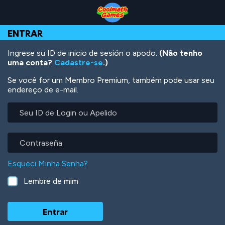
Skip
Skip
Skip
Skip
Ir
to
to
to
to
para
Top
Navigation
Main
Footer
o
ENTRAR
of
Content
conteúdo
Page
principal
Ingrese su ID de inicio de sesión o apodo.
(Não tenho
uma conta?
Cadastre-se
.)
Se você for um Membro Premium, também pode usar seu
endereço de e-mail.
Seu
ID
de
Login
Contraseña
ou
Apelido
Esqueci Minha Senha?
Lembre de mim