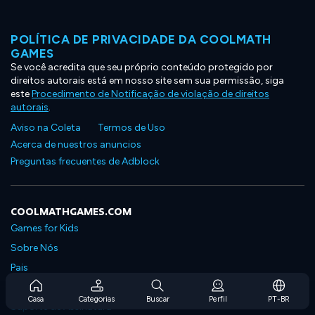
POLÍTICA DE PRIVACIDADE DA COOLMATH
GAMES
Se você acredita que seu próprio conteúdo protegido por
direitos autorais está em nosso site sem sua permissão, siga
este
Procedimento de Notificação de violação de direitos
autorais
.
Aviso na Coleta
Termos de Uso
Acerca de nuestros anuncios
Preguntas frecuentes de Adblock
COOLMATHGAMES.COM
Games for Kids
Sobre Nós
Pais
Perguntas Frequentes Sobre Assinaturas
Casa
Categorias
Buscar
Perfil
PT-BR
Suporte de Assinatura