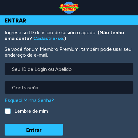
Skip
Skip
Skip
Skip
Ir
to
to
to
to
para
Top
Navigation
Main
Footer
o
ENTRAR
of
Content
conteúdo
Page
principal
Ingrese su ID de inicio de sesión o apodo.
(Não tenho
uma conta?
Cadastre-se
.)
Se você for um Membro Premium, também pode usar seu
endereço de e-mail.
Seu
ID
de
Login
Contraseña
ou
Apelido
Esqueci Minha Senha?
Lembre de mim