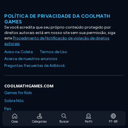
POLÍTICA DE PRIVACIDADE DA COOLMATH
GAMES
Se você acredita que seu próprio conteúdo protegido por
direitos autorais está em nosso site sem sua permissão, siga
este
Procedimento de Notificação de violação de direitos
autorais
.
Aviso na Coleta
Termos de Uso
Acerca de nuestros anuncios
Preguntas frecuentes de Adblock
COOLMATHGAMES.COM
Games for Kids
Sobre Nós
Pais
Perguntas Frequentes Sobre Assinaturas
Casa
Categorias
Buscar
Perfil
PT-BR
Suporte de Assinatura