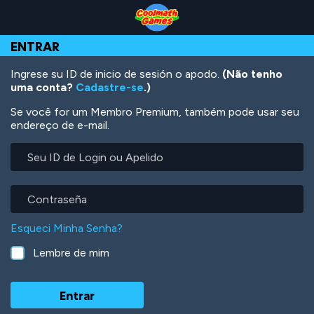
Skip
Skip
Skip
Skip
Ir
to
to
to
to
para
Top
Navigation
Main
Footer
o
ENTRAR
of
Content
conteúdo
Page
principal
Ingrese su ID de inicio de sesión o apodo.
(Não tenho
uma conta?
Cadastre-se
.)
Se você for um Membro Premium, também pode usar seu
endereço de e-mail.
Seu
ID
de
Login
Contraseña
ou
Apelido
Esqueci Minha Senha?
Lembre de mim