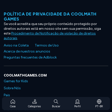
POLÍTICA DE PRIVACIDADE DA COOLMATH
GAMES
Se você acredita que seu próprio conteúdo protegido por
direitos autorais está em nosso site sem sua permissão, siga
este
Procedimento de Notificação de violação de direitos
autorais
.
Aviso na Coleta
Termos de Uso
Acerca de nuestros anuncios
Preguntas frecuentes de Adblock
COOLMATHGAMES.COM
Games for Kids
Sobre Nós
Pais
Perguntas Frequentes Sobre Assinaturas
Casa
Categorias
Buscar
Perfil
PT-BR
Suporte de Assinatura