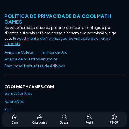
POLÍTICA DE PRIVACIDADE DA COOLMATH
GAMES
Se você acredita que seu próprio conteúdo protegido por
direitos autorais está em nosso site sem sua permissão, siga
este
Procedimento de Notificação de violação de direitos
autorais
.
Aviso na Coleta
Termos de Uso
Acerca de nuestros anuncios
Preguntas frecuentes de Adblock
COOLMATHGAMES.COM
Games for Kids
Sobre Nós
Pais
Perguntas Frequentes Sobre Assinaturas
Casa
Categorias
Buscar
Perfil
PT-BR
Suporte de Assinatura