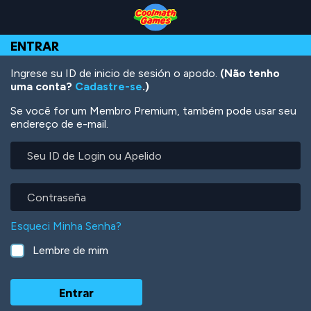
Skip
Skip
Skip
Skip
Ir
to
to
to
to
para
Top
Navigation
Main
Footer
o
ENTRAR
of
Content
conteúdo
Page
principal
Ingrese su ID de inicio de sesión o apodo.
(Não tenho
uma conta?
Cadastre-se
.)
Se você for um Membro Premium, também pode usar seu
endereço de e-mail.
Seu
ID
de
Login
Contraseña
ou
Apelido
Esqueci Minha Senha?
Lembre de mim