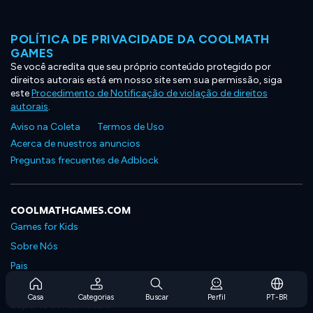
POLÍTICA DE PRIVACIDADE DA COOLMATH
GAMES
Se você acredita que seu próprio conteúdo protegido por
direitos autorais está em nosso site sem sua permissão, siga
este
Procedimento de Notificação de violação de direitos
autorais
.
Aviso na Coleta
Termos de Uso
Acerca de nuestros anuncios
Preguntas frecuentes de Adblock
COOLMATHGAMES.COM
Games for Kids
Sobre Nós
Pais
Perguntas Frequentes Sobre Assinaturas
Casa
Categorias
Buscar
Perfil
PT-BR
Suporte de Assinatura