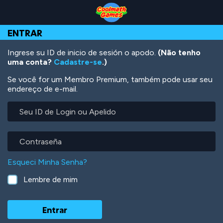
Skip
Skip
Skip
Skip
Ir
to
to
to
to
para
Top
Navigation
Main
Footer
o
ENTRAR
of
Content
conteúdo
Page
principal
Ingrese su ID de inicio de sesión o apodo.
(Não tenho
uma conta?
Cadastre-se
.)
Se você for um Membro Premium, também pode usar seu
endereço de e-mail.
Seu
ID
de
Login
Contraseña
ou
Apelido
Esqueci Minha Senha?
Lembre de mim