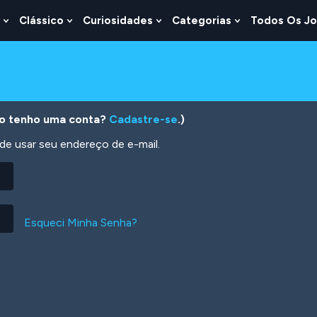
Clássico
Curiosidades
Categorias
Todos Os J
Show
Show
Show
Show
u
Submenu
Submenu
Submenu
Submenu
For
For
For
For
s
Lógica
Clássico
Curiosidades
Categorias
o tenho uma conta?
Cadastre-se
.)
 usar seu endereço de e-mail.
Esqueci Minha Senha?