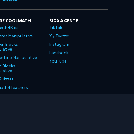
 DE COOLMATH
SIGA A GENTE
ath4Kids
TikTok
ame Manipulative
X / Twitter
en Blocks
Instagram
lative
Facebook
 Line Manipulative
YouTube
n Blocks
lative
Quizzes
ath4Teachers
ath4Parents