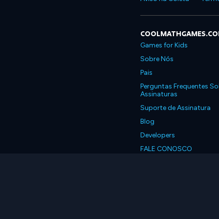
COOLMATHGAMES.C
Games for Kids
Sobre Nós
Pais
Perguntas Frequentes So
Assinaturas
Suporte de Assinatura
Blog
Developers
FALE CONOSCO
Accessibility
Português, Brasil
© 2026 Coolmath.com 