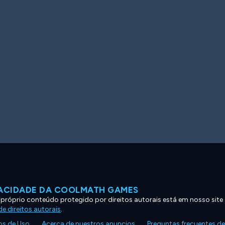
VACIDADE DA COOLMATH GAMES
 próprio conteúdo protegido por direitos autorais está em nosso site
e direitos autorais
.
s de Uso
Acerca de nuestros anuncios
Preguntas frecuentes d