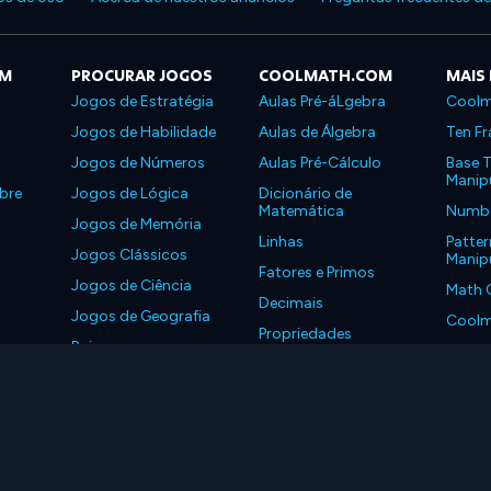
OM
PROCURAR JOGOS
COOLMATH.COM
MAIS
Jogos de Estratégia
Aulas Pré-áLgebra
Coolm
Jogos de Habilidade
Aulas de Álgebra
Ten Fr
Jogos de Números
Aulas Pré-Cálculo
Base T
Manipu
bre
Jogos de Lógica
Dicionário de
Matemática
Number
Jogos de Memória
Linhas
Patter
Jogos Clássicos
Manipu
Fatores e Primos
Jogos de Ciência
Math 
Decimais
Jogos de Geografia
Coolm
Propriedades
Baixe nossos
Coolm
aplicativos
LLC. Todos os Direitos Reservados.