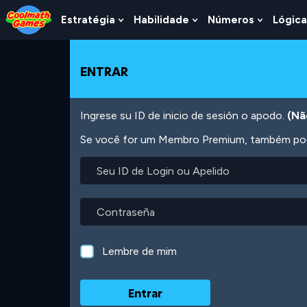
Skip
Skip
Skip
Skip
Ir
to
to
to
to
para
Estratégia
Habilidade
Números
Lógica
Show
Show
Show
Top
Navigation
Main
Footer
o
Submenu
Submenu
Submen
of
Content
conteúdo
For
For
For
Page
principal
Estratégia
Habilidade
Número
ENTRAR
Ingrese su ID de inicio de sesión o apodo.
(Nã
Se você for um Membro Premium, também pode
Seu
ID
de
Login
Contraseña
ou
Apelido
Lembre de mim