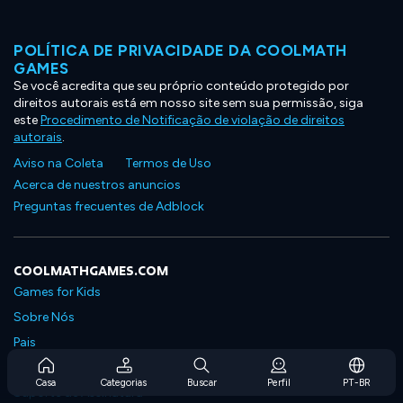
POLÍTICA DE PRIVACIDADE DA COOLMATH
GAMES
Se você acredita que seu próprio conteúdo protegido por
direitos autorais está em nosso site sem sua permissão, siga
este
Procedimento de Notificação de violação de direitos
autorais
.
Aviso na Coleta
Termos de Uso
Acerca de nuestros anuncios
Preguntas frecuentes de Adblock
COOLMATHGAMES.COM
Games for Kids
Sobre Nós
Pais
Perguntas Frequentes Sobre Assinaturas
Casa
Categorias
Buscar
Perfil
PT-BR
Suporte de Assinatura