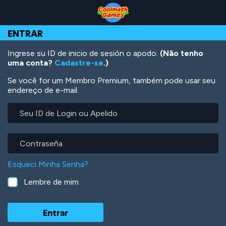
Skip
Skip
Skip
Skip
Ir
to
to
to
to
para
Top
Navigation
Main
Footer
o
ENTRAR
of
Content
conteúdo
Page
principal
Ingrese su ID de inicio de sesión o apodo.
(Não tenho
uma conta?
Cadastre-se
.)
Se você for um Membro Premium, também pode usar seu
endereço de e-mail.
Seu
ID
de
Login
Contraseña
ou
Apelido
Esqueci Minha Senha?
Lembre de mim